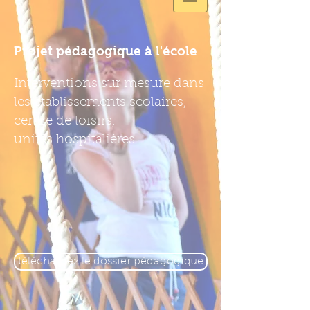
Projet pédagogique à l'école
Interventions sur mesure dans
les établissements scolaires,
centre de loisirs,
unités hospitalières
téléchargez le dossier pédagogique